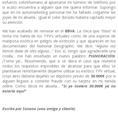
esfuerzo sobrehumano al apuntarse mi número de teléfono por
si acaso encuentra a alguien que me quiera informar. Supongo
que en mi automarketing personal me ha faltado colgarme las
joyas de mi abuela... igual el color dorado hubiera captado mejor
su atención.
Me han acabado de rematar en el
BBVA
. La chica que “
lleva
” el
tema me habla de los TPV’s virtuales como de una especie de
mariposa exótica en peligro de extinción y que aparecen en los
documentales del National Geographic. Me dice: "
Alguna vez
hemos dado de alta alguno…
" Eso si, tengo que agradecerle una
cosilla... me han enseñado un nuevo palabro:
PIGNORACIÓN
.
¡Toma ya!... Resumiendo, que si se diera el caso que reuniera
todos los requisitos imposibles de alcanzar para que ellos se
plantearan remótamente dejarme utilizar su exótico TPV virtual,
(cojo aire) debería dejarles un depósito previo de
30.000€
por si
alguien llegase a cometer fraude con su tarjeta en mi tienda
online. Como decía mi abuela…
"Si yo tuviera 30.000€ ya no
estaría aquí"
Escrito por Susana (una amiga y cliente)