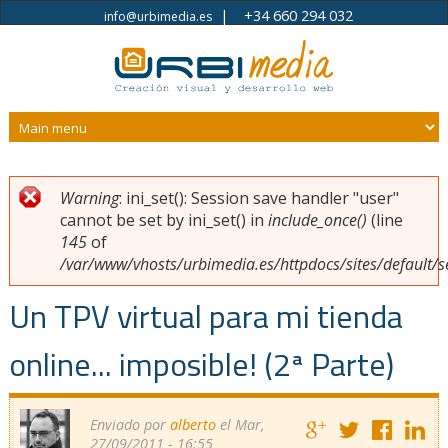
|
+34 660 294 032
info@urbimedia.es
Pasar al contenido principal
Warning
: ini_set(): Session save handler "user"
Usted está aquí
Mensaje de error
cannot be set by ini_set() in
include_once()
(line
145
of
/var/www/vhosts/urbimedia.es/httpdocs/sites/default/s
Un TPV virtual para mi tienda
online... imposible! (2ª Parte)
Enviado por
alberto
el Mar,
27/09/2011 - 16:55