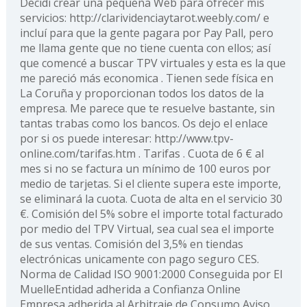
Decidí crear una pequeña Web para ofrecer mis
servicios: http://clarividenciaytarot.weebly.com/ e
incluí para que la gente pagara por Pay Pall, pero
me llama gente que no tiene cuenta con ellos; así
que comencé a buscar TPV virtuales y esta es la que
me pareció más economica . Tienen sede física en
La Coruña y proporcionan todos los datos de la
empresa. Me parece que te resuelve bastante, sin
tantas trabas como los bancos. Os dejo el enlace
por si os puede interesar: http://www.tpv-
online.com/tarifas.htm . Tarifas . Cuota de 6 € al
mes si no se factura un mínimo de 100 euros por
medio de tarjetas. Si el cliente supera este importe,
se eliminará la cuota. Cuota de alta en el servicio 30
€. Comisión del 5% sobre el importe total facturado
por medio del TPV Virtual, sea cual sea el importe
de sus ventas. Comisión del 3,5% en tiendas
electrónicas unicamente con pago seguro CES.
Norma de Calidad ISO 9001:2000 Conseguida por El
MuelleEntidad adherida a Confianza Online
Empresa adherida al Arbitraje de Consumo Aviso