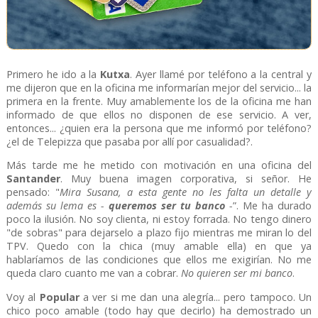
Primero he ido a la
Kutxa
. Ayer llamé por teléfono a la central y
me dijeron que en la oficina me informarían mejor del servicio... la
primera en la frente. Muy amablemente los de la oficina me han
informado de que ellos no disponen de ese servicio. A ver,
entonces... ¿quien era la persona que me informó por teléfono?
¿el de Telepizza que pasaba por allí por casualidad?.
Más tarde me he metido con motivación en una oficina del
Santander
. Muy buena imagen corporativa, si señor. He
pensado: "
Mira Susana, a esta gente no les falta un detalle y
además su lema es -
queremos ser tu banco
-
”. Me ha durado
poco la ilusión. No soy clienta, ni estoy forrada. No tengo dinero
"de sobras" para dejarselo a plazo fijo mientras me miran lo del
TPV. Quedo con la chica (muy amable ella) en que ya
hablaríamos de las condiciones que ellos me exigirían. No me
queda claro cuanto me van a cobrar.
No quieren ser mi banco
.
Voy al
Popular
a ver si me dan una alegría... pero tampoco. Un
chico poco amable (todo hay que decirlo) ha demostrado un