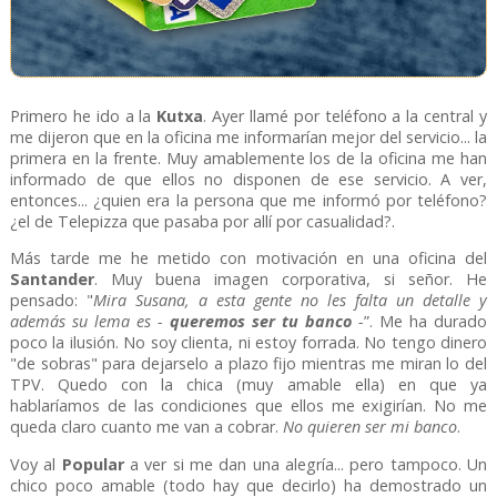
Primero he ido a la
Kutxa
. Ayer llamé por teléfono a la central y
me dijeron que en la oficina me informarían mejor del servicio... la
primera en la frente. Muy amablemente los de la oficina me han
informado de que ellos no disponen de ese servicio. A ver,
entonces... ¿quien era la persona que me informó por teléfono?
¿el de Telepizza que pasaba por allí por casualidad?.
Más tarde me he metido con motivación en una oficina del
Santander
. Muy buena imagen corporativa, si señor. He
pensado: "
Mira Susana, a esta gente no les falta un detalle y
además su lema es -
queremos ser tu banco
-
”. Me ha durado
poco la ilusión. No soy clienta, ni estoy forrada. No tengo dinero
"de sobras" para dejarselo a plazo fijo mientras me miran lo del
TPV. Quedo con la chica (muy amable ella) en que ya
hablaríamos de las condiciones que ellos me exigirían. No me
queda claro cuanto me van a cobrar.
No quieren ser mi banco
.
Voy al
Popular
a ver si me dan una alegría... pero tampoco. Un
chico poco amable (todo hay que decirlo) ha demostrado un