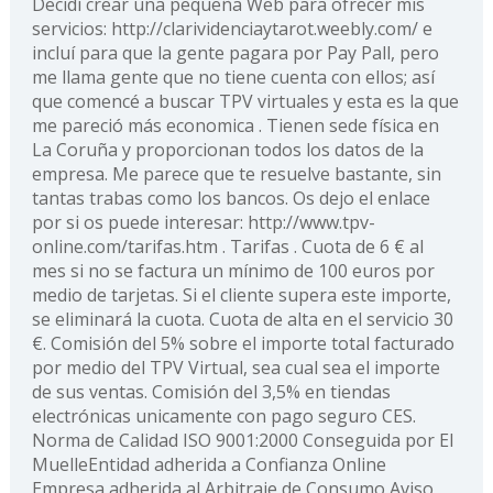
Decidí crear una pequeña Web para ofrecer mis
servicios: http://clarividenciaytarot.weebly.com/ e
incluí para que la gente pagara por Pay Pall, pero
me llama gente que no tiene cuenta con ellos; así
que comencé a buscar TPV virtuales y esta es la que
me pareció más economica . Tienen sede física en
La Coruña y proporcionan todos los datos de la
empresa. Me parece que te resuelve bastante, sin
tantas trabas como los bancos. Os dejo el enlace
por si os puede interesar: http://www.tpv-
online.com/tarifas.htm . Tarifas . Cuota de 6 € al
mes si no se factura un mínimo de 100 euros por
medio de tarjetas. Si el cliente supera este importe,
se eliminará la cuota. Cuota de alta en el servicio 30
€. Comisión del 5% sobre el importe total facturado
por medio del TPV Virtual, sea cual sea el importe
de sus ventas. Comisión del 3,5% en tiendas
electrónicas unicamente con pago seguro CES.
Norma de Calidad ISO 9001:2000 Conseguida por El
MuelleEntidad adherida a Confianza Online
Empresa adherida al Arbitraje de Consumo Aviso