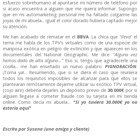
esfuerzo sobrehumano al apuntarse mi número de teléfono por
si acaso encuentra a alguien que me quiera informar. Supongo
que en mi automarketing personal me ha faltado colgarme las
joyas de mi abuela... igual el color dorado hubiera captado mejor
su atención.
Me han acabado de rematar en el
BBVA
. La chica que “
lleva
” el
tema me habla de los TPV’s virtuales como de una especie de
mariposa exótica en peligro de extinción y que aparecen en los
documentales del National Geographic. Me dice: "
Alguna vez
hemos dado de alta alguno…
" Eso si, tengo que agradecerle una
cosilla... me han enseñado un nuevo palabro:
PIGNORACIÓN
.
¡Toma ya!... Resumiendo, que si se diera el caso que reuniera
todos los requisitos imposibles de alcanzar para que ellos se
plantearan remótamente dejarme utilizar su exótico TPV virtual,
(cojo aire) debería dejarles un depósito previo de
30.000€
por si
alguien llegase a cometer fraude con su tarjeta en mi tienda
online. Como decía mi abuela…
"Si yo tuviera 30.000€ ya no
estaría aquí"
Escrito por Susana (una amiga y cliente)