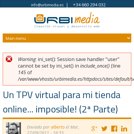
|
+34 660 294 032
info@urbimedia.es
Pasar al contenido principal
Warning
: ini_set(): Session save handler "user"
Usted está aquí
Mensaje de error
cannot be set by ini_set() in
include_once()
(line
145
of
/var/www/vhosts/urbimedia.es/httpdocs/sites/default/s
Un TPV virtual para mi tienda
online... imposible! (2ª Parte)
Enviado por
alberto
el Mar,
27/09/2011 - 16:55