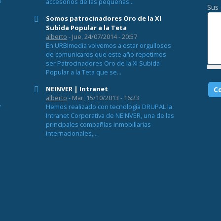
n
accesorios de las pequeñas...
Sus
Somos patrocinadores Oro de la XI
Subida Popular a la Teta
alberto
- Jue, 24/07/2014 - 20:57
En URBImedia volvemos a estar orgullosos
l
de comunicaros que este año repetimos
ser Patrocinadores Oro de la XI Subida
Popular a la Teta que se...
NEINVER | Intranet
alberto
- Mar, 15/10/2013 - 16:23
y
Hemos realizado con tecnología DRUPAL la
Intranet Corporativa de NEINVER, una de las
principales compañías inmobiliarias
internacionales,...