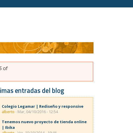
5
of
imas entradas del blog
Colegio Legamar | Rediseño y responsive
alberto
- Mar, 04/10/2016 - 12:54
Tenemos nuevo proyecto de tienda online
| Ibika
alberto
- Vie, 10/10/2014 - 19:46