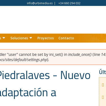
info@urbimedia.es
|
+34 660 294 032
s
Soluciones
Proyectos
Contacto
ndler "user" cannot be set by ini_set() in
include_once()
(line
14
s/sites/default/settings.php
).
iedralaves - Nuevo
Últ
adaptación a