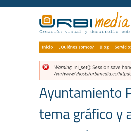
Pasar al contenido principal
Inicio
¿Quiénes somos?
Blog
Servicio
Warning
: ini_set(): Session save ha
Usted está aquí
Mensaje de error
/var/www/vhosts/urbimedia.es/httpdoc
Ayuntamiento P
tema gráfico y 