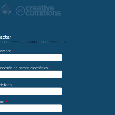
actar
nombre
*
irección de correo electrónico
*
eléfono
nto
*