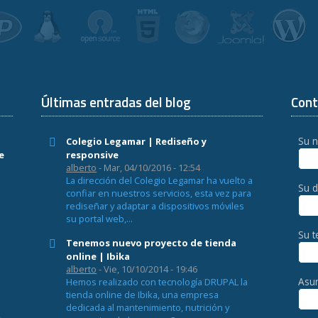
Últimas entradas del blog
Cont
Su 
Colegio Legamar | Rediseño y
e
responsive
alberto
- Mar, 04/10/2016 - 12:54
La dirección del Colegio Legamar ha vuelto a
Su d
confiar en nuestros servicios, esta vez para
rediseñar y adaptar a dispositivos móviles
su portal web,...
Su t
Tenemos nuevo proyecto de tienda
online | Ibika
alberto
- Vie, 10/10/2014 - 19:46
Asu
Hemos realizado con tecnología DRUPAL la
tienda online de Ibika, una empresa
e
dedicada al mantenimiento, nutrición y