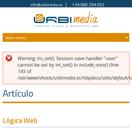
|
+34 660 294 032
info@urbimedia.es
Pasar al contenido principal
Warning
: ini_set(): Session save handler "user"
Usted está aquí
Mensaje de error
cannot be set by ini_set() in
include_once()
(line
145
of
/var/www/vhosts/urbimedia.es/httpdocs/sites/default/s
Artículo
Lógica Web
Páginas