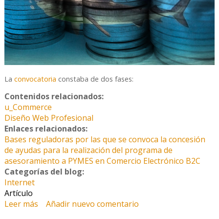
La
convocatoria
constaba de dos fases:
Contenidos relacionados:
u_Commerce
Diseño Web Profesional
Enlaces relacionados:
Bases reguladoras por las que se convoca la concesión
de ayudas para la realización del programa de
asesoramiento a PYMES en Comercio Electrónico B2C
Categorías del blog:
Internet
Artículo
Leer más
sobre Que poco dura la felicidad en casa del
Añadir nuevo comentario
pobre