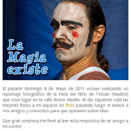
El pasado domingo 8 de Mayo de 2011 estuve realizando un
reportaje fotográfico de la Feria del Niño de Tetuán (Madrid)
que tuvo lugar en la calle Bravo Murillo. Al día siguiente subí las
mejores fotos a mi espacio en
flickr
pasando luego el enlace a
mis amigos y conocidos para que opinasen sobre ellas.
Que gran sorpresa me llevé al leer esta respuesta de un amigo a
mi correo: