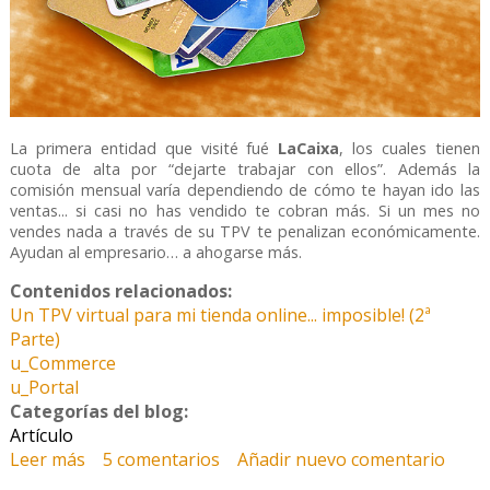
La primera entidad que visité fué
LaCaixa
, los cuales tienen
cuota de alta por “dejarte trabajar con ellos”. Además la
comisión mensual varía dependiendo de cómo te hayan ido las
ventas... si casi no has vendido te cobran más. Si un mes no
vendes nada a través de su TPV te penalizan económicamente.
Ayudan al empresario… a ahogarse más.
Contenidos relacionados:
Un TPV virtual para mi tienda online... imposible! (2ª
Parte)
u_Commerce
u_Portal
Categorías del blog:
Artículo
Leer más
sobre Un TPV virtual para mi tienda online...
5 comentarios
Añadir nuevo comentario
imposible!