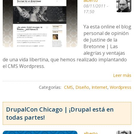
alberto
08/11/2011 -
17:50
Ya esta online el blog
personal de opinión
de Justine de la
Bretonne | Las
alegrías y ventajas
de una vida libertina, que hemos realizado implantando
el CMS Wordpress.
Leer más
Categorías:
CMS
,
Diseño
,
Internet
,
Wordpress
DrupalCon Chicago | ¡Drupal está en
todas partes!
alberto