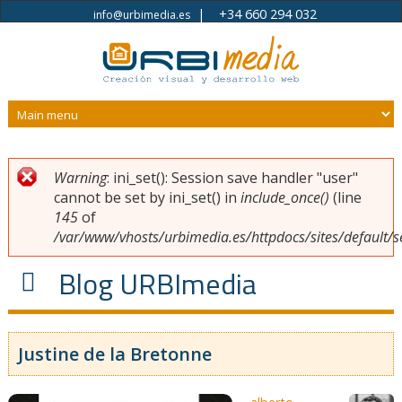
|
+34 660 294 032
info@urbimedia.es
Pasar al contenido principal
Warning
: ini_set(): Session save handler "user"
Usted está aquí
Mensaje de error
cannot be set by ini_set() in
include_once()
(line
145
of
/var/www/vhosts/urbimedia.es/httpdocs/sites/default/s
Blog URBImedia
Justine de la Bretonne