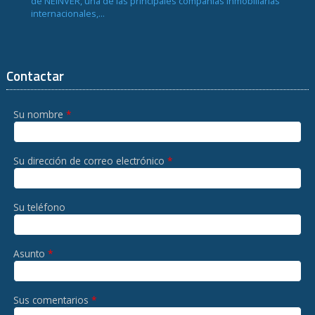
de NEINVER, una de las principales compañías inmobiliarias
internacionales,...
Contactar
Su nombre
*
Su dirección de correo electrónico
*
Su teléfono
Asunto
*
Sus comentarios
*