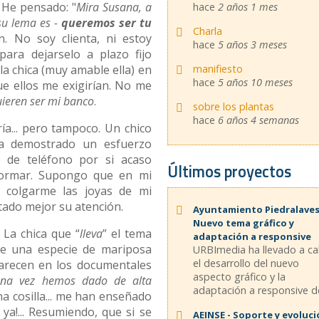
 He pensado: "
Mira Susana, a
hace
2 años 1 mes
 su lema es -
queremos ser tu
Charla
n. No soy clienta, ni estoy
hace
5 años 3 meses
ara dejarselo a plazo fijo
manifiesto
a chica (muy amable ella) en
hace
5 años 10 meses
ue ellos me exigirían. No me
ieren ser mi banco
.
sobre los plantas
hace
6 años 4 semanas
ía... pero tampoco. Un chico
ha demostrado un esfuerzo
de teléfono por si acaso
Últimos proyectos
formar. Supongo que en mi
 colgarme las joyas de mi
ptado mejor su atención.
Ayuntamiento Piedralaves
Nuevo tema gráfico y
. La chica que “
lleva
” el tema
adaptación a responsive
de una especie de mariposa
URBImedia ha llevado a c
el desarrollo del nuevo
parecen en los documentales
aspecto gráfico y la
una vez hemos dado de alta
adaptación a responsive de
na cosilla... me han enseñado
 ya!... Resumiendo, que si se
AEINSE - Soporte y evoluc