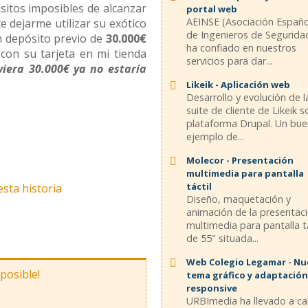
isitos imposibles de alcanzar
portal web
AEINSE (Asociación Españ
 dejarme utilizar su exótico
de Ingenieros de Segurida
un depósito previo de
30.000€
ha confiado en nuestros
 con su tarjeta en mi tienda
servicios para dar...
uviera 30.000€ ya no estaría
Likeik - Aplicación web
Desarrollo y evolución de l
suite de cliente de Likeik 
plataforma Drupal. Un bu
ejemplo de...
Molecor - Presentación
multimedia para pantalla
táctil
esta historia
Diseño, maquetación y
animación de la presentac
multimedia para pantalla tá
de 55" situada...
Web Colegio Legamar - N
mposible!
tema gráfico y adaptación
responsive
URBImedia ha llevado a c