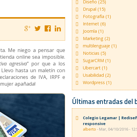
Diseño (25)
Drupal (15)
Fotografía (1)
Internet (6)
Joomla (1)
Marketing (2)
multilenguaje (1)
sta. Me niego a pensar que
Noticias (5)
tienda online sea imposible.
SugarCRM (1)
tiva agresiva
” por que a los
Ubercart (1)
 Llevo hasta un maletín con
Usabilidad (2)
claraciones de IVA, IRPF e
Wordpress (1)
 mujer apañada!
Últimas entradas del 
Colegio Legamar | Redise
responsive
alberto
- Mar, 04/10/2016 - 12