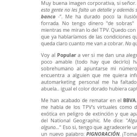
Muy buena imagen corporativa, si señor.
esta gente no les falta un detalle y además
banco
-
”. Me ha durado poco la ilusió
forrada. No tengo dinero "de sobras" p
mientras me miran lo del TPV. Quedo con l
que ya hablaríamos de las condiciones q
queda claro cuanto me van a cobrar.
No qu
Voy al
Popular
a ver si me dan una alegr
poco amable (todo hay que decirlo) 
sobrehumano al apuntarse mi número 
encuentra a alguien que me quiera in
automarketing personal me ha faltado
abuela... igual el color dorado hubiera ca
Me han acabado de rematar en el
BBVA
me habla de los TPV’s virtuales como 
exótica en peligro de extinción y que a
del National Geographic. Me dice: "
Alg
alguno…
" Eso si, tengo que agradecerle u
un nuevo palabro:
PIGNORACIÓN
. ¡Toma