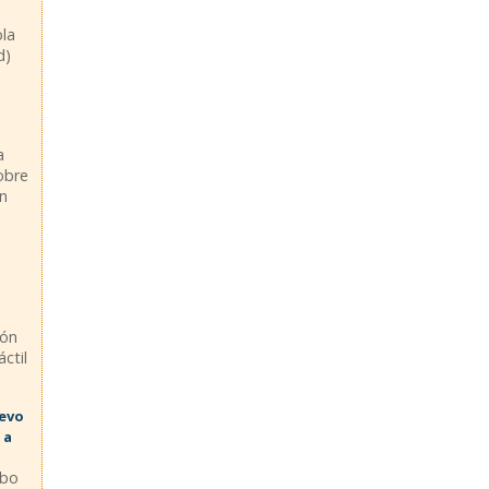
ola
d)
a
sobre
en
ión
ctil
uevo
 a
abo