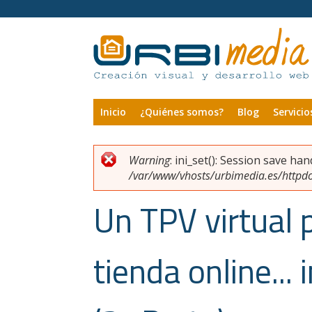
Pasar al contenido principal
Inicio
¿Quiénes somos?
Blog
Servicio
Warning
: ini_set(): Session save ha
Usted está aquí
Mensaje de error
/var/www/vhosts/urbimedia.es/httpdoc
Un TPV virtual 
tienda online...