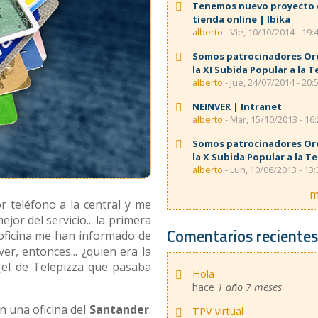
Tenemos nuevo proyecto
tienda online | Ibika
alberto
- Vie, 10/10/2014 - 19:
Somos patrocinadores Or
la XI Subida Popular a la T
alberto
- Jue, 24/07/2014 - 20:
NEINVER | Intranet
alberto
- Mar, 15/10/2013 - 16
Somos patrocinadores Or
la X Subida Popular a la T
alberto
- Lun, 10/06/2013 - 13:
m
or teléfono a la central y me
jor del servicio... la primera
Comentarios reciente
 oficina me han informado de
er, entonces... ¿quien era la
el de Telepizza que pasaba
Hola
hace
1 año 7 meses
n una oficina del
Santander
.
TPV virtual