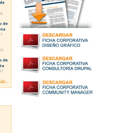
 de
46
o de
eta
57
:23
o de
eta
37
ás...
s