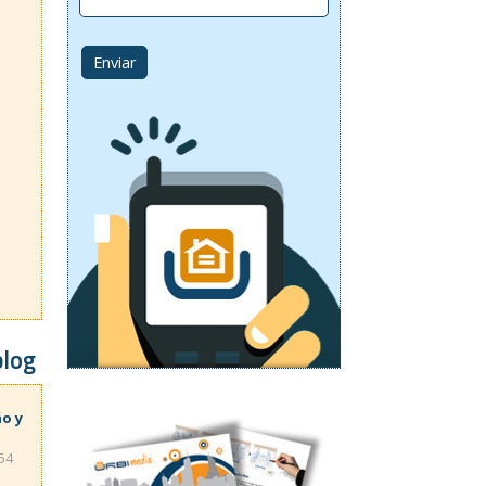
blog
ño y
:54