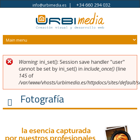
|
+34 660 294 032
info@urbimedia.es
Pasar al contenido principal
Warning
: ini_set(): Session save handler "user"
Usted está aquí
Mensaje de error
cannot be set by ini_set() in
include_once()
(line
145
of
/var/www/vhosts/urbimedia.es/httpdocs/sites/default/s
Fotografía