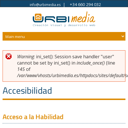
|
+34 660 294 032
info@urbimedia.es
Pasar al contenido principal
Warning
: ini_set(): Session save handler "user"
Usted está aquí
Mensaje de error
cannot be set by ini_set() in
include_once()
(line
145
of
/var/www/vhosts/urbimedia.es/httpdocs/sites/default/s
Accesibilidad
Acceso a la Habilidad