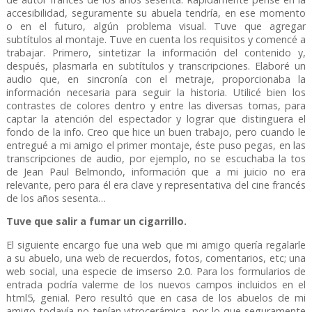
accesibilidad, seguramente su abuela tendría, en ese momento
o en el futuro, algún problema visual. Tuve que agregar
subtítulos al montaje. Tuve en cuenta los requisitos y comencé a
trabajar. Primero, sintetizar la información del contenido y,
después, plasmarla en subtítulos y transcripciones. Elaboré un
audio que, en sincronía con el metraje, proporcionaba la
información necesaria para seguir la historia. Utilicé bien los
contrastes de colores dentro y entre las diversas tomas, para
captar la atención del espectador y lograr que distinguera el
fondo de la info. Creo que hice un buen trabajo, pero cuando le
entregué a mi amigo el primer montaje, éste puso pegas, en las
transcripciones de audio, por ejemplo, no se escuchaba la tos
de Jean Paul Belmondo, información que a mi juicio no era
relevante, pero para él era clave y representativa del cine francés
de los años sesenta…
Tuve que salir a fumar un cigarrillo.
El siguiente encargo fue una web que mi amigo quería regalarle
a su abuelo, una web de recuerdos, fotos, comentarios, etc; una
web social, una especie de imserso 2.0. Para los formularios de
entrada podría valerme de los nuevos campos incluidos en el
html5, genial. Pero resultó que en casa de los abuelos de mi
amigo todavía no tenían vitrocerámica, por lo que seguramente