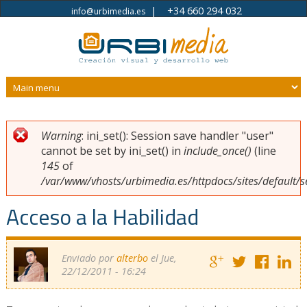
|
+34 660 294 032
info@urbimedia.es
Pasar al contenido principal
Warning
: ini_set(): Session save handler "user"
Usted está aquí
Mensaje de error
cannot be set by ini_set() in
include_once()
(line
145
of
/var/www/vhosts/urbimedia.es/httpdocs/sites/default/s
Acceso a la Habilidad
Enviado por
alterbo
el Jue,
22/12/2011 - 16:24