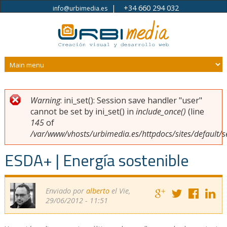
|
+34 660 294 032
info@urbimedia.es
Pasar al contenido principal
Warning
: ini_set(): Session save handler "user"
Usted está aquí
Mensaje de error
cannot be set by ini_set() in
include_once()
(line
145
of
/var/www/vhosts/urbimedia.es/httpdocs/sites/default/s
ESDA+ | Energía sostenible
Enviado por
alberto
el Vie,
29/06/2012 - 11:51