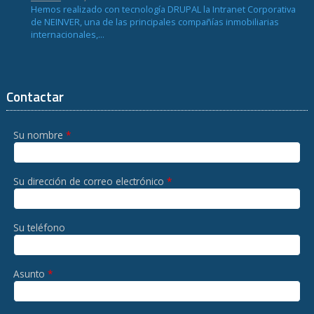
Hemos realizado con tecnología DRUPAL la Intranet Corporativa
de NEINVER, una de las principales compañías inmobiliarias
internacionales,...
Contactar
Su nombre
*
Su dirección de correo electrónico
*
Su teléfono
Asunto
*