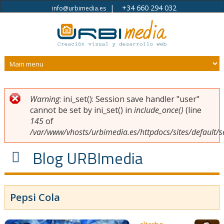
|
+34 660 294 032
info@urbimedia.es
Pasar al contenido principal
Warning
: ini_set(): Session save handler "user"
Usted está aquí
Mensaje de error
cannot be set by ini_set() in
include_once()
(line
145
of
/var/www/vhosts/urbimedia.es/httpdocs/sites/default/s
Blog URBImedia
Pepsi Cola
Páginas